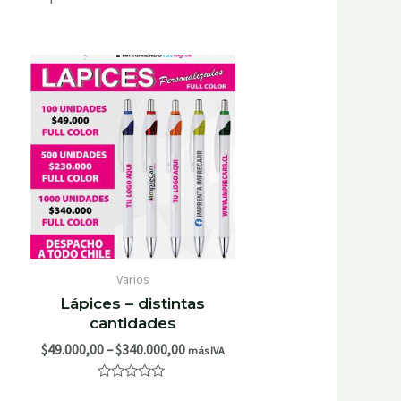
Varios
Lápices – distintas
cantidades
$
49.000,00
–
$
340.000,00
más IVA
Valorado