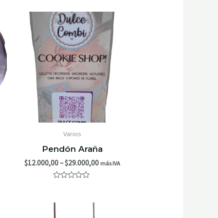
con
0
de
5
Varios
Pendón Araña
$
12.000,00
–
$
29.000,00
más IVA
Valorado
con
0
de
5