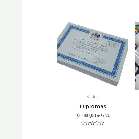
Varios
Diplomas
$
1.000,00
más IVA
Valorado
con
0