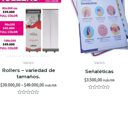
Varios
Varios
Rollers – variedad de
Señaléticas
tamaños.
$
3.500,00
más IVA
$
39.000,00
–
$
49.000,00
más IVA
Valorado
con
Valorado
0
con
de
0
5
de
5