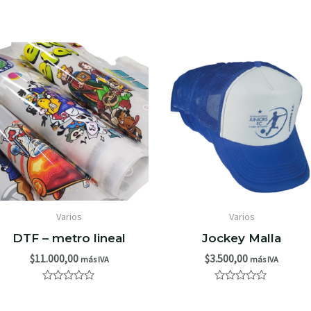
Varios
Varios
DTF – metro lineal
Jockey Malla
$
11.000,00
$
3.500,00
más IVA
más IVA
Valorado
Valorado
con
con
0
0