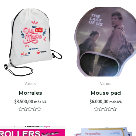
de
de
5
5
Varios
Varios
Morrales
Mouse pad
$
3.500,00
$
6.000,00
más IVA
más IVA
Valorado
Valorado
con
con
0
0
de
de
5
5