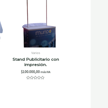
Varios
Stand Publicitario con
impresión.
$
100.000,00
más IVA
Valorado
con
0
de
5