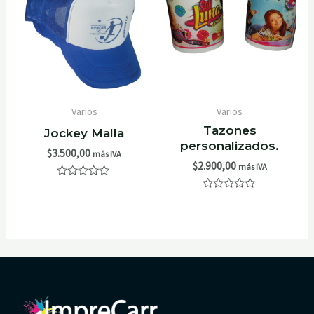
Varios
Varios
Tazones
Jockey Malla
personalizados.
$
3.500,00
más IVA
$
2.900,00
más IVA
Valorado
con
Valorado
0
con
de
0
5
de
5